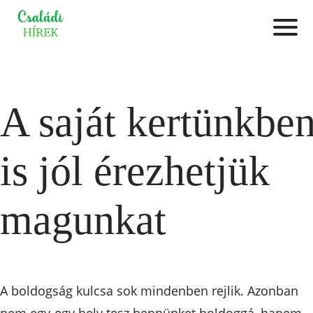
A saját kertünkbe
is jól érezhetjük
magunkat
A boldogság kulcsa sok mindenben rejlik. Azonban
nem egy-egy hely tesz bennünket boldoggá, hanem