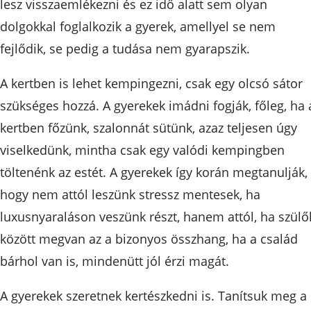
lesz visszaemlékezni és ez idő alatt sem olyan
dolgokkal foglalkozik a gyerek, amellyel se nem
fejlődik, se pedig a tudása nem gyarapszik.
A kertben is lehet kempingezni, csak egy olcsó sátor
szükséges hozzá. A gyerekek imádni fogják, főleg, ha 
kertben főzünk, szalonnát sütünk, azaz teljesen úgy
viselkedünk, mintha csak egy valódi kempingben
töltenénk az estét. A gyerekek így korán megtanulják,
hogy nem attól leszünk stressz mentesek, ha
luxusnyaraláson veszünk részt, hanem attól, ha szülő
között megvan az a bizonyos összhang, ha a család
bárhol van is, mindenütt jól érzi magát.
A gyerekek szeretnek kertészkedni is. Tanítsuk meg a