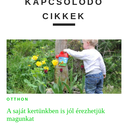
KAPCSOLÓDÓ
CIKKEK
OTTHON
A saját kertünkben is jól érezhetjük
magunkat