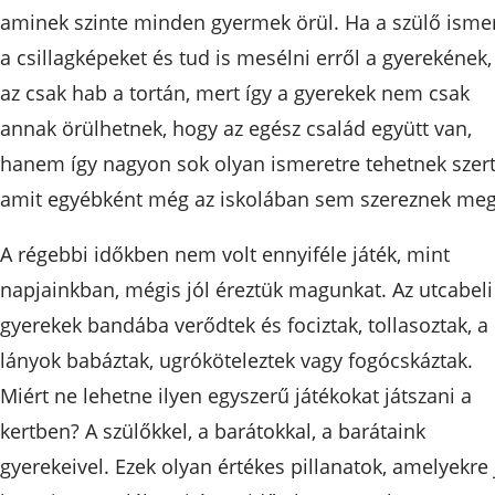
aminek szinte minden gyermek örül. Ha a szülő isme
a csillagképeket és tud is mesélni erről a gyerekének,
az csak hab a tortán, mert így a gyerekek nem csak
annak örülhetnek, hogy az egész család együtt van,
hanem így nagyon sok olyan ismeretre tehetnek szert
amit egyébként még az iskolában sem szereznek meg
A régebbi időkben nem volt ennyiféle játék, mint
napjainkban, mégis jól éreztük magunkat. Az utcabeli
gyerekek bandába verődtek és fociztak, tollasoztak, a
lányok babáztak, ugróköteleztek vagy fogócskáztak.
Miért ne lehetne ilyen egyszerű játékokat játszani a
kertben? A szülőkkel, a barátokkal, a barátaink
gyerekeivel. Ezek olyan értékes pillanatok, amelyekre 